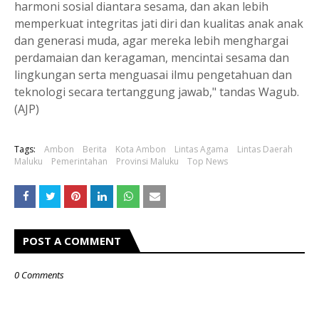
harmoni sosial diantara sesama, dan akan lebih
memperkuat integritas jati diri dan kualitas anak anak
dan generasi muda, agar mereka lebih menghargai
perdamaian dan keragaman, mencintai sesama dan
lingkungan serta menguasai ilmu pengetahuan dan
teknologi secara tertanggung jawab," tandas Wagub.
(AJP)
Tags:
Ambon
Berita
Kota Ambon
Lintas Agama
Lintas Daerah
Maluku
Pemerintahan
Provinsi Maluku
Top News
POST A COMMENT
0 Comments