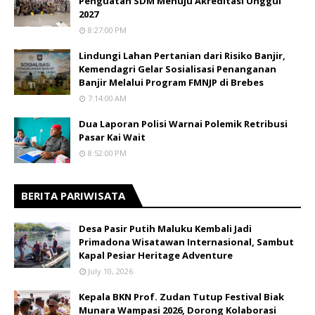
Penguatan SDM Menuju Akreditasi Unggul
2027
8:27:00 PM
Lindungi Lahan Pertanian dari Risiko Banjir,
Kemendagri Gelar Sosialisasi Penanganan
Banjir Melalui Program FMNJP di Brebes
7:14:00 AM
Dua Laporan Polisi Warnai Polemik Retribusi
Pasar Kai Wait
8:52:00 PM
BERITA PARIWISATA
​Desa Pasir Putih Maluku Kembali Jadi
Primadona Wisatawan Internasional, Sambut
Kapal Pesiar Heritage Adventure
July 10, 2026
Kepala BKN Prof. Zudan Tutup Festival Biak
Munara Wampasi 2026, Dorong Kolaborasi