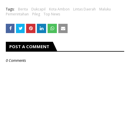
Tags:
Berita
Dukcapil
Kota Ambon
Lintas Daerah
Maluku
Pemerintahan
Pileg
Top News
POST A COMMENT
0 Comments