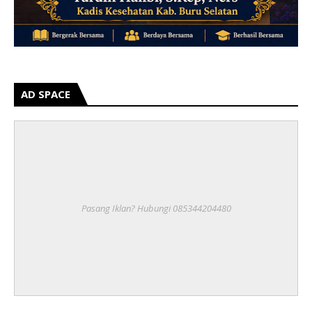
AD SPACE
Pasang Iklan? Hubungi 085344204480