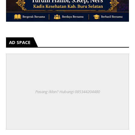
AD SPACE
Pasang Iklan? Hubungi 085344204480