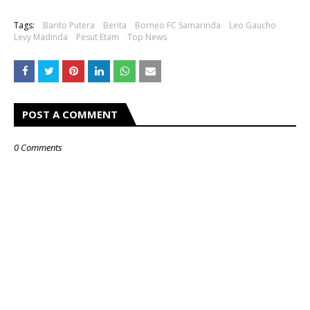
Tags:
Barito Putera
Berita
Borneo FC Samarinda
Leo Gaucho
Levy Madinda
Pesut Etam
Top News
POST A COMMENT
0 Comments