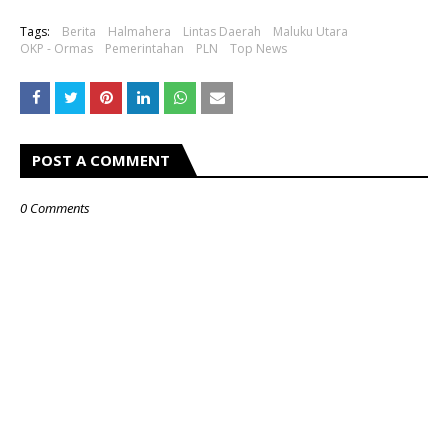
Tags:
Berita
Halmahera
Lintas Daerah
Maluku Utara
OKP - Ormas
Pemerintahan
PLN
Top News
POST A COMMENT
0 Comments