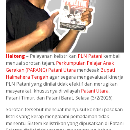
Halteng
– Pelayanan kelistrikan
PLN Patani
kembali
menuai sorotan tajam.
Perkumpulan Pelajar Anak
Gerakan (PARANG) Patani Utara
mendesak
Bupati
Halmahera Tengah
agar segera mengevaluasi kinerja
PLN Patani yang dinilai tidak efektif dan merugikan
masyarakat, khususnya di wilayah
Patani Utara
,
Patani Timur, dan Patani Barat, Selasa (3/2/2026).
Sorotan tersebut mencuat menyusul kondisi pasokan
listrik yang kerap mengalami pemadaman tidak
menentu. Sistem kelistrikan yang dipusatkan di Patani