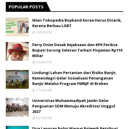
POPULAR POSTS
Iklan Tokopedia Boyband Korea Harus Ditarik,
Karena Berbau LGBT
7:00:00 PM
Ferry Onim Desak Kejaksaan dan KPK Periksa
Bupati Sorong Selatan Terkait Pinjaman Rp110
Miliar
8:34:00 PM
Lindungi Lahan Pertanian dari Risiko Banjir,
Kemendagri Gelar Sosialisasi Penanganan
Banjir Melalui Program FMNJP di Brebes
7:14:00 AM
Universitas Muhammadiyah Jambi Gelar
Penguatan SDM Menuju Akreditasi Unggul
2027
8:27:00 PM
Dua Laporan Polisi Warnai Polemik Retribusi