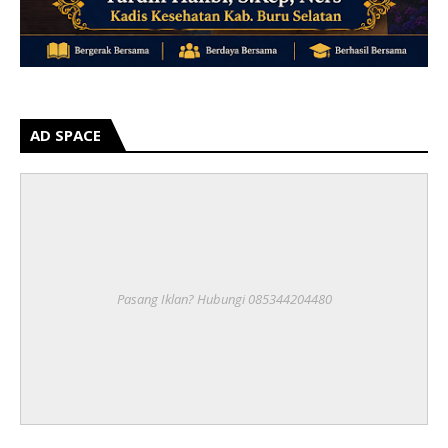
AD SPACE
Pasang Iklan? Hubungi 085344204480