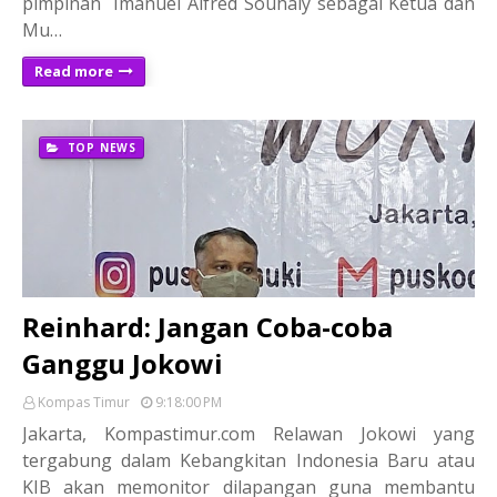
pimpinan Imanuel Alfred Souhaly sebagai Ketua dan
Mu…
Read more
TOP NEWS
Reinhard: Jangan Coba-coba
Ganggu Jokowi
Kompas Timur
9:18:00 PM
Jakarta, Kompastimur.com Relawan Jokowi yang
tergabung dalam Kebangkitan Indonesia Baru atau
KIB akan memonitor dilapangan guna membantu