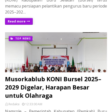
memacu persiapan pelantikan pengurus baru periode
2025–202…
Read more
TOP NEWS
Musorkablub KONI Bursel 2025–
2029 Digelar, Harapan Besar
untuk Olahraga
Redaksi
12:33:00 AM
Namrole – Pemerintah Kabupaten (Pemkab) Buru