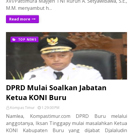
XVI/Pattimura Mayjen TNI Ruruh A. Setyawibawa, S.E.,
M.M. menyambut h…
Read more
TOP NEWS
DPRD Mulai Soalkan Jabatan
Ketua KONI Buru
Kompas Timur
1:29:00 PM
Namlea, Kompastimur.com DPRD Buru melalui
anggotanya, Iksan Tinggapy mulai masalahkan Ketua
KONI Kabupaten Buru yang dijabat Djalaludin