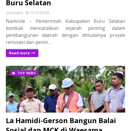
Buru Selatan
Redaksi
10:03:00 PM
Namrole – Pemerintah Kabupaten Buru Selatan
kembali mencatatkan sejarah penting dalam
pembangunan daerah dengan dimulainya proyek
renovasi dan penin…
Read more
TOP NEWS
La Hamidi-Gerson Bangun Balai
Sosial dan MCK di Waesama