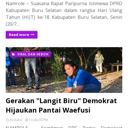
Namrole – Suasana Rapat Paripurna Istimewa DPRD
Kabupaten Buru Selatan dalam rangka Hari Ulang
Tahun (HUT) ke-18 Kabupaten Buru Selatan, Senin
(20/7…
Read more
VIRAL DAN HEBOH
Gerakan "Langit Biru" Demokrat
Hijaukan Pantai Waefusi
Redaksi
10:44:00 PM
NAMROLE – Komitmen DPC Partai Demokrat