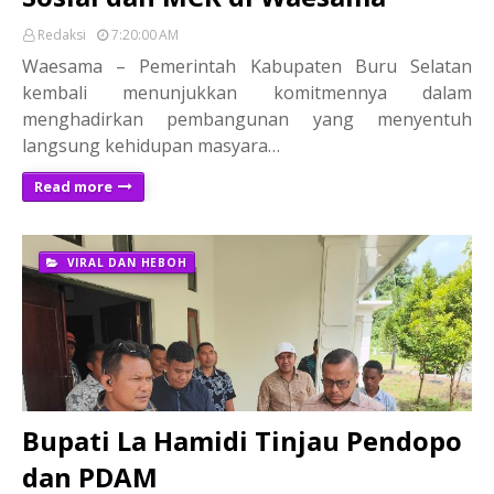
Redaksi
7:20:00 AM
Waesama – Pemerintah Kabupaten Buru Selatan
kembali menunjukkan komitmennya dalam
menghadirkan pembangunan yang menyentuh
langsung kehidupan masyara…
Read more
VIRAL DAN HEBOH
Bupati La Hamidi Tinjau Pendopo
dan PDAM